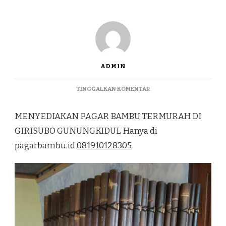
ADMIN
PADA
TINGGALKAN KOMENTAR
MENYEDIAKAN
PAGAR
MENYEDIAKAN PAGAR BAMBU TERMURAH DI
BAMBU
TERMURAH
GIRISUBO GUNUNGKIDUL Hanya di
DI
pagarbambu.id
081910128305
GIRISUBO
GUNUNGKIDUL