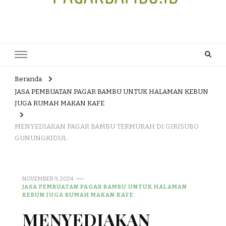
JUAL DAN JASA PEMBUATAN
HEAD OFFICE : Jalan Patuk – Dlingo, Muntuk Rt 03 Muntuk Dlingo
Bantul Yogyakarta 55783 TLP/WA : 0895 3761 17448 / 0819 1012
PAGAR BAMBU WULUNG
8305 / 089687539808. E- mail : skjmtk71@gmail.com
ATAU BAMBU HITAM
Beranda
JASA PEMBUATAN PAGAR BAMBU UNTUK HALAMAN KEBUN
JUGA RUMAH MAKAN KAFE
MENYEDIAKAN PAGAR BAMBU TERMURAH DI GIRISUBO
GUNUNGKIDUL
NOVEMBER 9, 2024
JASA PEMBUATAN PAGAR BAMBU UNTUK HALAMAN
KEBUN JUGA RUMAH MAKAN KAFE
MENYEDIAKAN