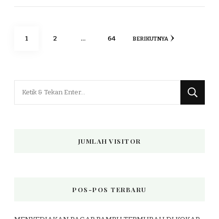
Paginasi
HALAMAN
HALAMAN
HALAMAN
1
2
…
64
BERIKUTNYA
pos
Mencari
Sesuatu?
JUMLAH VISITOR
POS-POS TERBARU