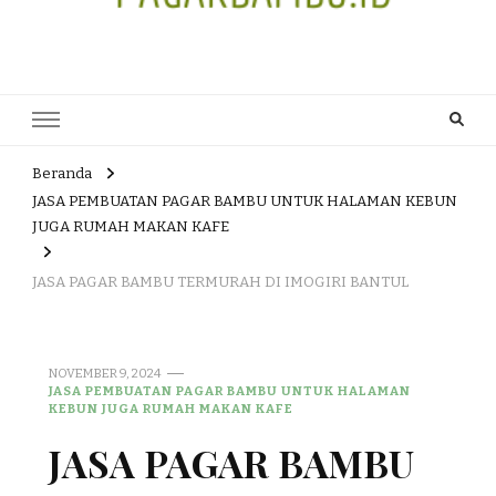
JUAL DAN JASA PEMBUATAN
HEAD OFFICE : Jalan Patuk – Dlingo, Muntuk Rt 03 Muntuk Dlingo
Bantul Yogyakarta 55783 TLP/WA : 0895 3761 17448 / 0819 1012
PAGAR BAMBU WULUNG
8305 / 089687539808. E- mail : skjmtk71@gmail.com
ATAU BAMBU HITAM
Beranda
JASA PEMBUATAN PAGAR BAMBU UNTUK HALAMAN KEBUN
JUGA RUMAH MAKAN KAFE
JASA PAGAR BAMBU TERMURAH DI IMOGIRI BANTUL
NOVEMBER 9, 2024
JASA PEMBUATAN PAGAR BAMBU UNTUK HALAMAN
KEBUN JUGA RUMAH MAKAN KAFE
JASA PAGAR BAMBU