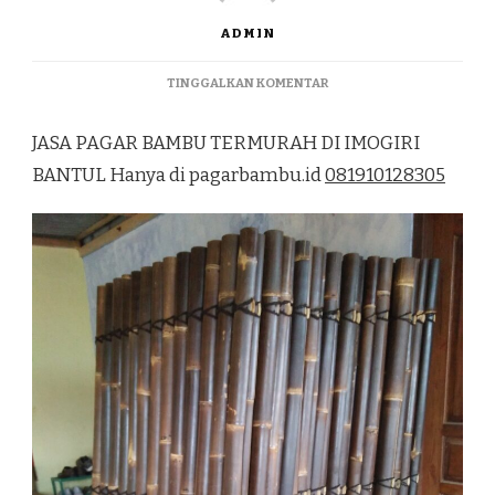
ADMIN
PADA
TINGGALKAN KOMENTAR
JASA
PAGAR
JASA PAGAR BAMBU TERMURAH DI IMOGIRI
BAMBU
TERMURAH
BANTUL Hanya di pagarbambu.id
081910128305
DI
IMOGIRI
BANTUL