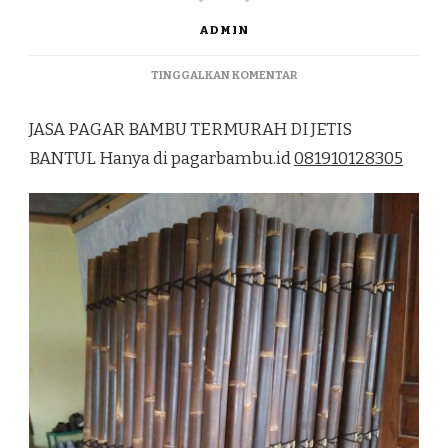
ADMIN
PADA
TINGGALKAN KOMENTAR
JASA
PAGAR
JASA PAGAR BAMBU TERMURAH DI JETIS
BAMBU
TERMURAH
BANTUL Hanya di pagarbambu.id
081910128305
DI
JETIS
BANTUL