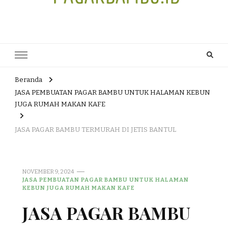
JUAL DAN JASA PEMBUATAN
HEAD OFFICE : Jalan Patuk – Dlingo, Muntuk Rt 03 Muntuk Dlingo
Bantul Yogyakarta 55783 TLP/WA : 0895 3761 17448 / 0819 1012
PAGAR BAMBU WULUNG
8305 / 089687539808. E- mail : skjmtk71@gmail.com
ATAU BAMBU HITAM
Beranda
JASA PEMBUATAN PAGAR BAMBU UNTUK HALAMAN KEBUN
JUGA RUMAH MAKAN KAFE
JASA PAGAR BAMBU TERMURAH DI JETIS BANTUL
NOVEMBER 9, 2024
JASA PEMBUATAN PAGAR BAMBU UNTUK HALAMAN
KEBUN JUGA RUMAH MAKAN KAFE
JASA PAGAR BAMBU