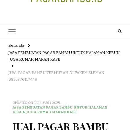
JUAL DAN JASA PEMBUATAN
HEAD OFFICE : Jalan Patuk – Dlingo, Muntuk Rt 03 Muntuk Dlingo
Bantul Yogyakarta 55783 TLP/WA : 0895 3761 17448 / 0819 1012
PAGAR BAMBU WULUNG
8305 / 089687539808. E- mail : skjmtk71@gmail.com
ATAU BAMBU HITAM
Beranda
JASA PEMBUATAN PAGAR BAMBU UNTUK HALAMAN KEBUN
JUGA RUMAH MAKAN KAFE
JUAL PAGAR BAMBU TERMURAH DI PAKEM SLEMAN
0895376117448
UPDATED ON
FEBRUARI 1, 2025
JASA PEMBUATAN PAGAR BAMBU UNTUK HALAMAN
KEBUN JUGA RUMAH MAKAN KAFE
JUAL PAGAR BAMBU