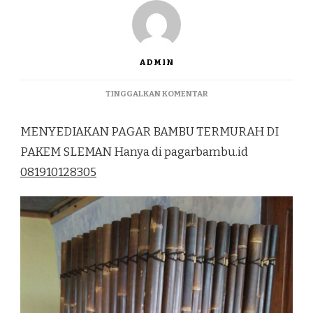
ADMIN
PADA
TINGGALKAN KOMENTAR
JUAL
PAGAR
MENYEDIAKAN PAGAR BAMBU TERMURAH DI
BAMBU
TERMURAH
PAKEM SLEMAN Hanya di pagarbambu.id
DI
081910128305
PAKEM
SLEMAN
0895376117448