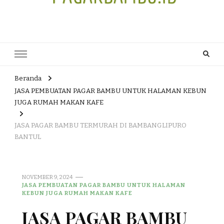
JUAL DAN JASA PEMBUATAN
HEAD OFFICE : Jalan Patuk – Dlingo, Muntuk Rt 03 Muntuk Dlingo
Bantul Yogyakarta 55783 TLP/WA : 0895 3761 17448 / 0819 1012
PAGAR BAMBU WULUNG
8305 / 089687539808. E- mail : skjmtk71@gmail.com
ATAU BAMBU HITAM
Beranda
JASA PEMBUATAN PAGAR BAMBU UNTUK HALAMAN KEBUN
JUGA RUMAH MAKAN KAFE
JASA PAGAR BAMBU TERMURAH DI BAMBANGLIPURO
BANTUL
NOVEMBER 9, 2024
JASA PEMBUATAN PAGAR BAMBU UNTUK HALAMAN
KEBUN JUGA RUMAH MAKAN KAFE
JASA PAGAR BAMBU