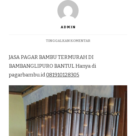
ADMIN
PADA
TINGGALKAN KOMENTAR
JASA
PAGAR
JASA PAGAR BAMBU TERMURAH DI
BAMBU
TERMURAH
BAMBANGLIPURO BANTUL Hanya di
DI
pagarbambu.id
081910128305
BAMBANGLIPURO
BANTUL