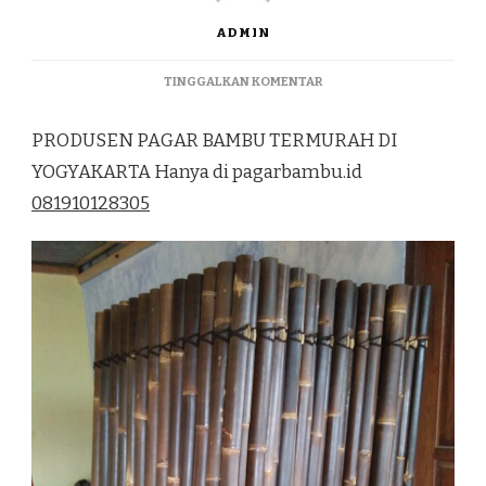
ADMIN
PADA
TINGGALKAN KOMENTAR
PRODUSEN
PAGAR
PRODUSEN PAGAR BAMBU TERMURAH DI
BAMBU
TERMURAH
YOGYAKARTA Hanya di pagarbambu.id
DI
081910128305
YOGYAKARTA