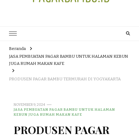
JUAL DAN JASA PEMBUATAN
HEAD OFFICE : Jalan Patuk – Dlingo, Muntuk Rt 03 Muntuk Dlingo
Bantul Yogyakarta 55783 TLP/WA : 0895 3761 17448 / 0819 1012
PAGAR BAMBU WULUNG
8305 / 089687539808. E- mail : skjmtk71@gmail.com
ATAU BAMBU HITAM
Beranda
JASA PEMBUATAN PAGAR BAMBU UNTUK HALAMAN KEBUN
JUGA RUMAH MAKAN KAFE
PRODUSEN PAGAR BAMBU TERMURAH DI YOGYAKARTA
NOVEMBER 9, 2024
JASA PEMBUATAN PAGAR BAMBU UNTUK HALAMAN
KEBUN JUGA RUMAH MAKAN KAFE
PRODUSEN PAGAR