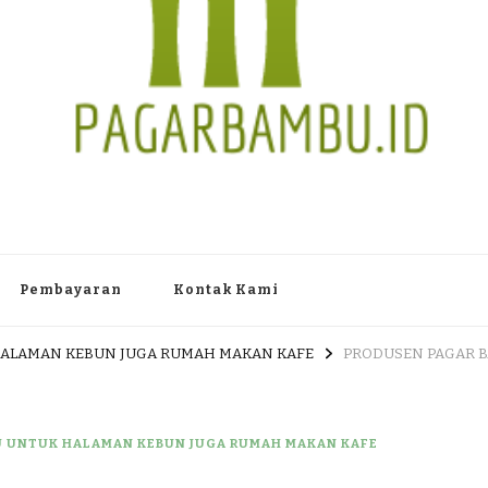
TAN PAGAR BAMBU WULUNG A
 Dlingo Bantul Yogyakarta 55783 TLP/WA : 0895 3761 17448 / 0819 1012
Pembayaran
Kontak Kami
HALAMAN KEBUN JUGA RUMAH MAKAN KAFE
PRODUSEN PAGAR B
U UNTUK HALAMAN KEBUN JUGA RUMAH MAKAN KAFE