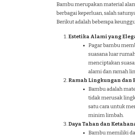
Bambu merupakan material alam
berbagai keperluan, salah satun
Berikut adalah beberapa keunggu
Estetika Alami yang Ele
Pagar bambu membe
suasana luar rumah
menciptakan suasan
alami dan ramah li
Ramah Lingkungan dan B
Bambu adalah mater
tidak merusak ling
satu cara untuk me
minim limbah.
Daya Tahan dan Ketahan
Bambu memiliki day