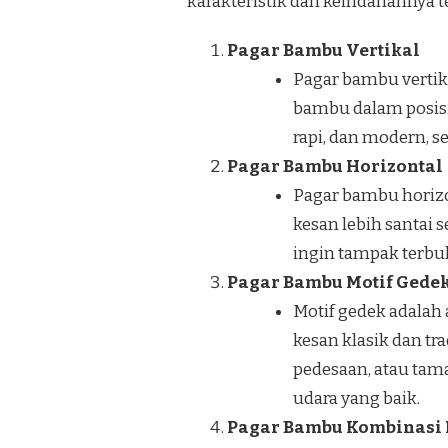
karakteristik dan keindahannya te
Pagar Bambu Vertikal
Pagar bambu verti
bambu dalam posisi 
rapi, dan modern, 
Pagar Bambu Horizontal
Pagar bambu horiz
kesan lebih santai 
ingin tampak terbuk
Pagar Bambu Motif Gede
Motif gedek adala
kesan klasik dan tr
pedesaan, atau tam
udara yang baik.
Pagar Bambu Kombinasi 