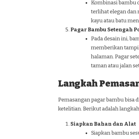
Kombinasi bambu d
terlihat elegan d
kayu atau batu men
Pagar Bambu Setengah P
Pada desain ini, b
memberikan tampil
halaman. Pagar se
taman atau jalan se
Langkah Pemasa
Pemasangan pagar bambu bisa 
ketelitian. Berikut adalah langk
Siapkan Bahan dan Alat
Siapkan bambu sesua