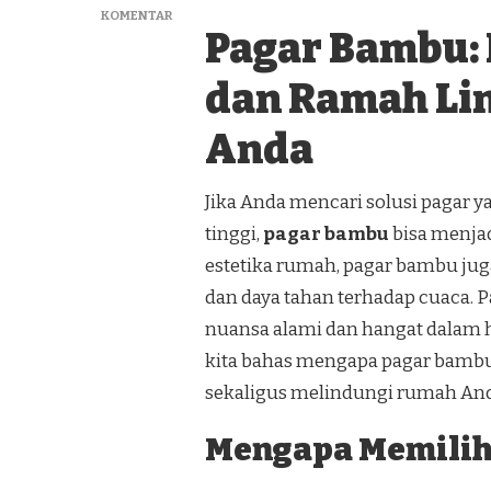
PADA
KOMENTAR
Pagar Bambu: P
PRODUSEN
PAGAR
BAMBU
dan Ramah Li
TERMURAH
DI
Anda
KOKAP
KULON
PROGO
Jika Anda mencari solusi pagar 
tinggi,
pagar bambu
bisa menjad
estetika rumah, pagar bambu juga
dan daya tahan terhadap cuaca. 
nuansa alami dan hangat dalam 
kita bahas mengapa pagar bambu
sekaligus melindungi rumah And
Mengapa Memilih