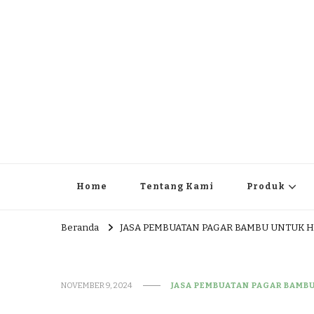
JUAL DAN JASA PEMBUA
HEAD OFFICE : Jalan Patuk – Dlingo, Muntuk Rt 03 Muntuk
Home
Tentang Kami
Produk
Beranda
JASA PEMBUATAN PAGAR BAMBU UNTUK 
NOVEMBER 9, 2024
JASA PEMBUATAN PAGAR BAMB