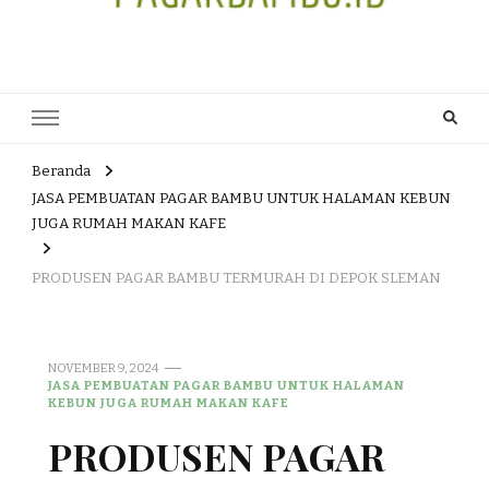
JUAL DAN JASA PEMBUATAN
HEAD OFFICE : Jalan Patuk – Dlingo, Muntuk Rt 03 Muntuk Dlingo
Bantul Yogyakarta 55783 TLP/WA : 0895 3761 17448 / 0819 1012
PAGAR BAMBU WULUNG
8305 / 089687539808. E- mail : skjmtk71@gmail.com
ATAU BAMBU HITAM
Beranda
JASA PEMBUATAN PAGAR BAMBU UNTUK HALAMAN KEBUN
JUGA RUMAH MAKAN KAFE
PRODUSEN PAGAR BAMBU TERMURAH DI DEPOK SLEMAN
NOVEMBER 9, 2024
JASA PEMBUATAN PAGAR BAMBU UNTUK HALAMAN
KEBUN JUGA RUMAH MAKAN KAFE
PRODUSEN PAGAR