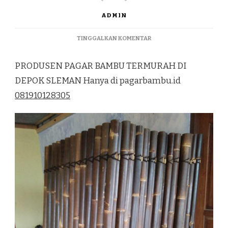
ADMIN
PADA
TINGGALKAN KOMENTAR
PRODUSEN
PAGAR
PRODUSEN PAGAR BAMBU TERMURAH DI
BAMBU
TERMURAH
DEPOK SLEMAN Hanya di pagarbambu.id
DI
081910128305
DEPOK
SLEMAN