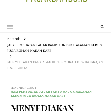
JUAL DAN JASA PEMBUATAN
HEAD OFFICE : Jalan Patuk – Dlingo, Muntuk Rt 03 Muntuk Dlingo
Bantul Yogyakarta 55783 TLP/WA : 0895 3761 17448 / 0819 1012
PAGAR BAMBU WULUNG
8305 / 089687539808. E- mail : skjmtk71@gmail.com
ATAU BAMBU HITAM
Beranda
JASA PEMBUATAN PAGAR BAMBU UNTUK HALAMAN KEBUN
JUGA RUMAH MAKAN KAFE
MENYEDIAKAN PAGAR BAMBU TERMURAH DI WIROBRAJAN
JOGJAKARTA
NOVEMBER 9, 2024
JASA PEMBUATAN PAGAR BAMBU UNTUK HALAMAN
KEBUN JUGA RUMAH MAKAN KAFE
MENYEDIAKAN