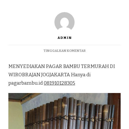
ADMIN
PADA
TINGGALKAN KOMENTAR
MENYEDIAKAN
PAGAR
MENYEDIAKAN PAGAR BAMBU TERMURAH DI
BAMBU
TERMURAH
WIROBRAJAN JOGJAKARTA Hanya di
DI
pagarbambu.id
081910128305
WIROBRAJAN
JOGJAKARTA