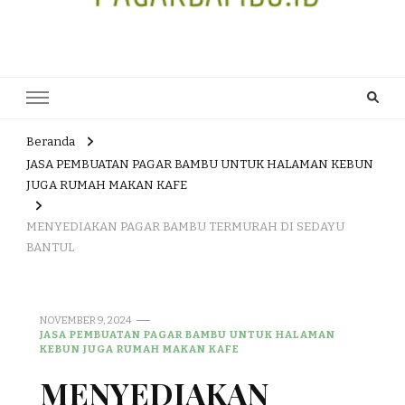
JUAL DAN JASA PEMBUATAN
HEAD OFFICE : Jalan Patuk – Dlingo, Muntuk Rt 03 Muntuk Dlingo
Bantul Yogyakarta 55783 TLP/WA : 0895 3761 17448 / 0819 1012
PAGAR BAMBU WULUNG
8305 / 089687539808. E- mail : skjmtk71@gmail.com
ATAU BAMBU HITAM
Beranda
JASA PEMBUATAN PAGAR BAMBU UNTUK HALAMAN KEBUN
JUGA RUMAH MAKAN KAFE
MENYEDIAKAN PAGAR BAMBU TERMURAH DI SEDAYU
BANTUL
NOVEMBER 9, 2024
JASA PEMBUATAN PAGAR BAMBU UNTUK HALAMAN
KEBUN JUGA RUMAH MAKAN KAFE
MENYEDIAKAN