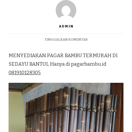
ADMIN
PADA
TINGGALKAN KOMENTAR
MENYEDIAKAN
PAGAR
MENYEDIAKAN PAGAR BAMBU TERMURAH DI
BAMBU
TERMURAH
SEDAYU BANTUL Hanya di pagarbambu.id
DI
081910128305
SEDAYU
BANTUL