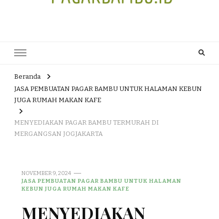
JUAL DAN JASA PEMBUATAN
HEAD OFFICE : Jalan Patuk – Dlingo, Muntuk Rt 03 Muntuk Dlingo
Bantul Yogyakarta 55783 TLP/WA : 0895 3761 17448 / 0819 1012
PAGAR BAMBU WULUNG
8305 / 089687539808. E- mail : skjmtk71@gmail.com
ATAU BAMBU HITAM
Beranda
JASA PEMBUATAN PAGAR BAMBU UNTUK HALAMAN KEBUN
JUGA RUMAH MAKAN KAFE
MENYEDIAKAN PAGAR BAMBU TERMURAH DI
MERGANGSAN JOGJAKARTA
NOVEMBER 9, 2024
JASA PEMBUATAN PAGAR BAMBU UNTUK HALAMAN
KEBUN JUGA RUMAH MAKAN KAFE
MENYEDIAKAN