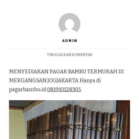
ADMIN
PADA
TINGGALKAN KOMENTAR
MENYEDIAKAN
PAGAR
MENYEDIAKAN PAGAR BAMBU TERMURAH DI
BAMBU
TERMURAH
MERGANGSAN JOGJAKARTA Hanya di
DI
pagarbambu.id
081910128305
MERGANGSAN
JOGJAKARTA