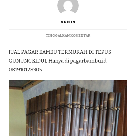
ADMIN
PADA
TINGGALKAN KOMENTAR
JUAL
PAGAR
JUAL PAGAR BAMBU TERMURAH DI TEPUS
BAMBU
TERMURAH
GUNUNGKIDUL Hanya di pagarbambu.id
DI
081910128305
TEPUS
GUNUNGKIDUL