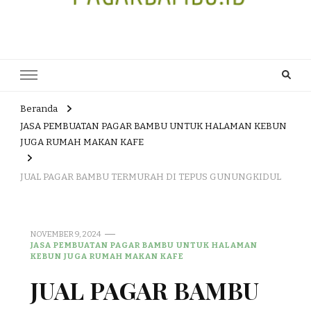
JUAL DAN JASA PEMBUATAN
HEAD OFFICE : Jalan Patuk – Dlingo, Muntuk Rt 03 Muntuk Dlingo
Bantul Yogyakarta 55783 TLP/WA : 0895 3761 17448 / 0819 1012
PAGAR BAMBU WULUNG
8305 / 089687539808. E- mail : skjmtk71@gmail.com
ATAU BAMBU HITAM
Beranda
JASA PEMBUATAN PAGAR BAMBU UNTUK HALAMAN KEBUN
JUGA RUMAH MAKAN KAFE
JUAL PAGAR BAMBU TERMURAH DI TEPUS GUNUNGKIDUL
NOVEMBER 9, 2024
JASA PEMBUATAN PAGAR BAMBU UNTUK HALAMAN
KEBUN JUGA RUMAH MAKAN KAFE
JUAL PAGAR BAMBU