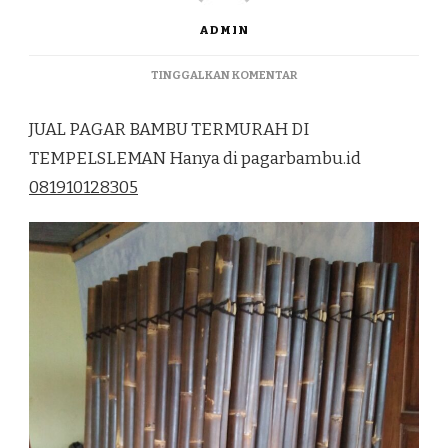
ADMIN
PADA
TINGGALKAN KOMENTAR
JUAL
PAGAR
JUAL PAGAR BAMBU TERMURAH DI
BAMBU
TERMURAH
TEMPELSLEMAN Hanya di pagarbambu.id
DI
081910128305
TEMPELSLEMAN