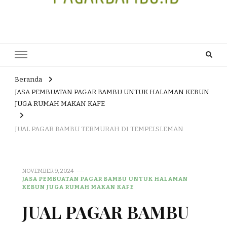
JUAL DAN JASA PEMBUATAN
HEAD OFFICE : Jalan Patuk – Dlingo, Muntuk Rt 03 Muntuk Dlingo
Bantul Yogyakarta 55783 TLP/WA : 0895 3761 17448 / 0819 1012
PAGAR BAMBU WULUNG
8305 / 089687539808. E- mail : skjmtk71@gmail.com
ATAU BAMBU HITAM
Beranda
JASA PEMBUATAN PAGAR BAMBU UNTUK HALAMAN KEBUN
JUGA RUMAH MAKAN KAFE
JUAL PAGAR BAMBU TERMURAH DI TEMPELSLEMAN
NOVEMBER 9, 2024
JASA PEMBUATAN PAGAR BAMBU UNTUK HALAMAN
KEBUN JUGA RUMAH MAKAN KAFE
JUAL PAGAR BAMBU