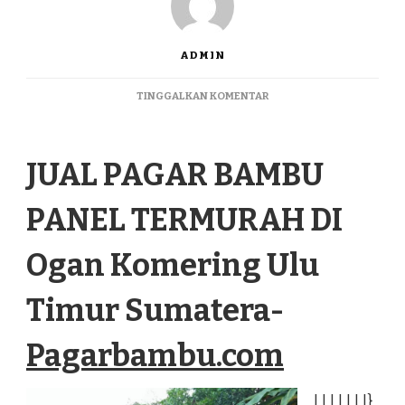
ADMIN
PADA
TINGGALKAN KOMENTAR
JUAL
PAGAR
BAMBU
JUAL PAGAR BAMBU
PANEL
TERMURAH
DI
PANEL TERMURAH DI
OGAN
KOMERING
ULU
Ogan Komering Ulu
TIMUR
SUMATERA
Timur Sumatera-
Pagarbambu.com
|
|
|
|
|
|
|
}