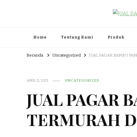
JUAL DAN JASA PEMBUA
HEAD OFFICE : Jalan Patuk – Dlingo, Muntuk Rt 03 Muntuk
Home
Tentang Kami
Produk
Beranda
Uncategorized
JUAL PAGAR BAMBU PA
APRIL 11, 2021
UNCATEGORIZED
JUAL PAGAR 
TERMURAH DI