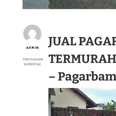
JUAL PAGA
ADMIN
TERMURAH 
TINGGALKAN
PADA
KOMENTAR
JUAL
– Pagarba
PAGAR
BAMBU
PANEL
TERMURAH
DI
WAMENA
PAPUA