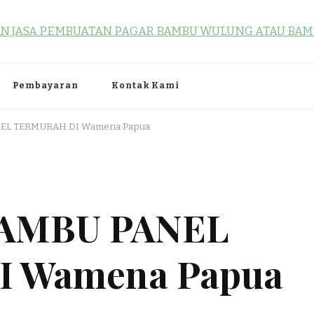
TAN PAGAR BAMBU WULUNG A
 Dlingo Bantul Yogyakarta 55783 TLP/WA : 0895 3761 17448 / 0819 1012
Pembayaran
Kontak Kami
NEL TERMURAH DI Wamena Papua
BAMBU PANEL
 Wamena Papua