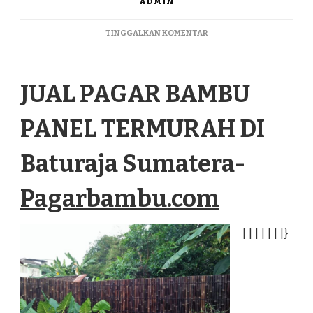
ADMIN
PADA
TINGGALKAN KOMENTAR
JUAL
PAGAR
BAMBU
JUAL PAGAR BAMBU
PANEL
TERMURAH
DI
PANEL TERMURAH DI
BATURAJA
SUMATERA
Baturaja Sumatera-
Pagarbambu.com
|
|
|
|
|
|
|
}