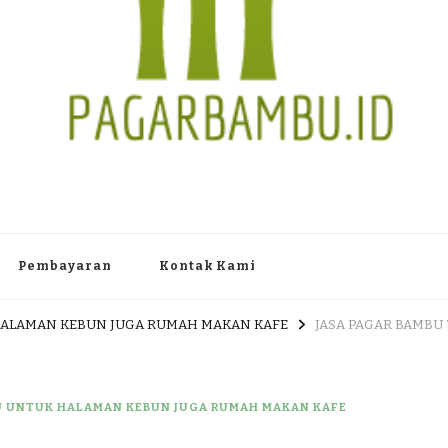
TAN PAGAR BAMBU WULUNG A
 Dlingo Bantul Yogyakarta 55783 TLP/WA : 0895 3761 17448 / 0819 1012
Pembayaran
Kontak Kami
HALAMAN KEBUN JUGA RUMAH MAKAN KAFE
JASA PAGAR BAMBU
U UNTUK HALAMAN KEBUN JUGA RUMAH MAKAN KAFE