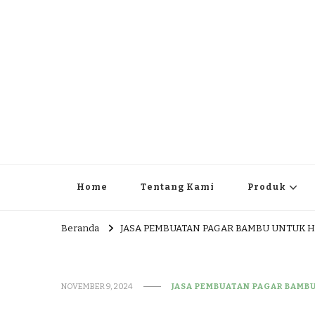
JUAL DAN JASA PEMBUA
HEAD OFFICE : Jalan Patuk – Dlingo, Muntuk Rt 03 Muntuk
Home
Tentang Kami
Produk
Beranda
JASA PEMBUATAN PAGAR BAMBU UNTUK 
NOVEMBER 9, 2024
JASA PEMBUATAN PAGAR BAMB