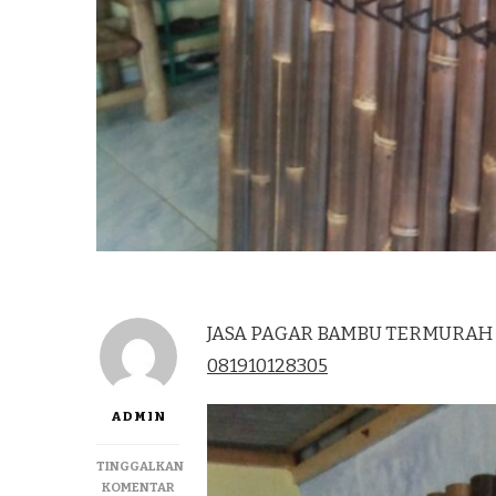
JASA PAGAR BAMBU TERMURAH D
081910128305
ADMIN
TINGGALKAN
PADA
KOMENTAR