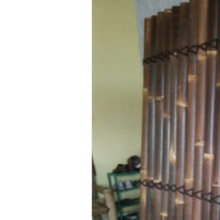
JASA
PAGAR
BAMBU
TERMURAH
DI
SEDAYU
BANTUL