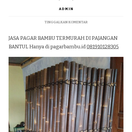
ADMIN
PADA
TINGGALKAN KOMENTAR
JASA
PAGAR
JASA PAGAR BAMBU TERMURAH DI PAJANGAN
BAMBU
TERMURAH
BANTUL Hanya di pagarbambu.id
081910128305
DI
PAJANGAN
BANTUL