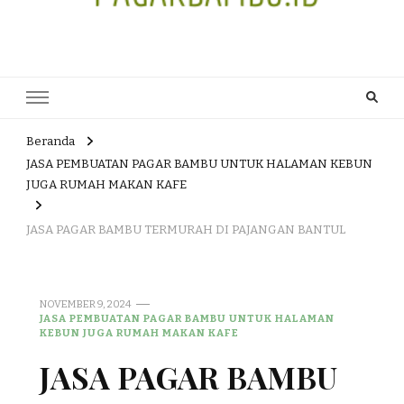
JUAL DAN JASA PEMBUATAN
HEAD OFFICE : Jalan Patuk – Dlingo, Muntuk Rt 03 Muntuk Dlingo
Bantul Yogyakarta 55783 TLP/WA : 0895 3761 17448 / 0819 1012
PAGAR BAMBU WULUNG
8305 / 089687539808. E- mail : skjmtk71@gmail.com
ATAU BAMBU HITAM
Beranda
JASA PEMBUATAN PAGAR BAMBU UNTUK HALAMAN KEBUN
JUGA RUMAH MAKAN KAFE
JASA PAGAR BAMBU TERMURAH DI PAJANGAN BANTUL
NOVEMBER 9, 2024
JASA PEMBUATAN PAGAR BAMBU UNTUK HALAMAN
KEBUN JUGA RUMAH MAKAN KAFE
JASA PAGAR BAMBU