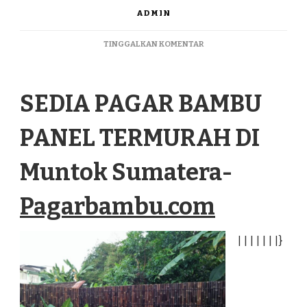
ADMIN
PADA
TINGGALKAN KOMENTAR
SEDIA
PAGAR
BAMBU
SEDIA PAGAR BAMBU
PANEL
TERMURAH
DI
PANEL TERMURAH DI
MUNTOK
SUMATERA
Muntok Sumatera-
Pagarbambu.com
|
|
|
|
|
|
|
}