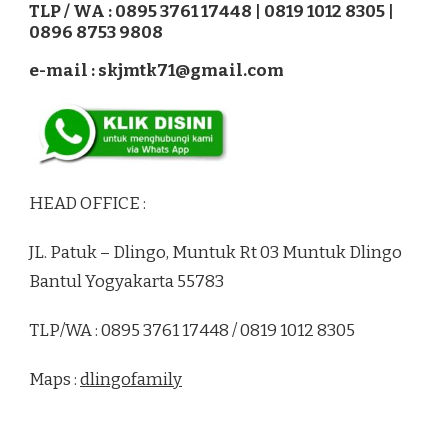
TLP / WA : 0895 3761 17448 | 0819 1012 8305 |
0896 8753 9808
e-mail : skjmtk71@gmail.com
HEAD OFFICE :
JL. Patuk – Dlingo, Muntuk Rt 03 Muntuk Dlingo
Bantul Yogyakarta 55783
TLP/WA : 0895 3761 17448 / 0819 1012 8305
Maps :
dlingofamily