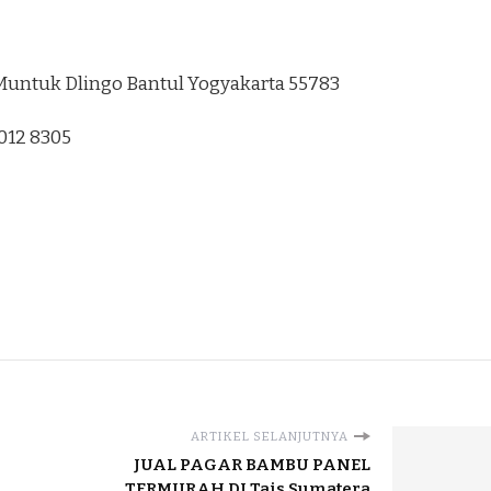
3 Muntuk Dlingo Bantul Yogyakarta 55783
1012 8305
ARTIKEL SELANJUTNYA
JUAL PAGAR BAMBU PANEL
TERMURAH DI Tais Sumatera