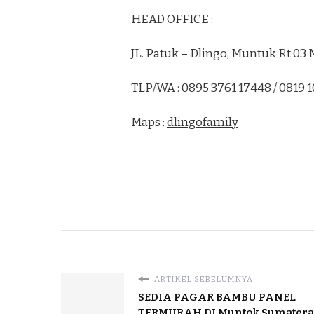
HEAD OFFICE :
JL. Patuk – Dlingo, Muntuk Rt 0
TLP/WA : 0895 3761 17448 / 0819 
Maps :
dlingofamily
ARTIKEL SEBELUMNYA
SEDIA PAGAR BAMBU PANEL
TERMURAH DI Muntok Sumatera