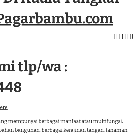
Pagarbambu.com
|
|
|
|
|
|
|
}
i tlp/wa :
448
here
 mempunyai berbagai manfaat atau multifungsi.
bahan bangunan, berbagai kerajinan tangan, tanaman