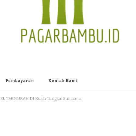
TAN PAGAR BAMBU WULUNG A
 Dlingo Bantul Yogyakarta 55783 TLP/WA : 0895 3761 17448 / 0819 1012
Pembayaran
Kontak Kami
L TERMURAH DI Kuala Tungkal Sumatera