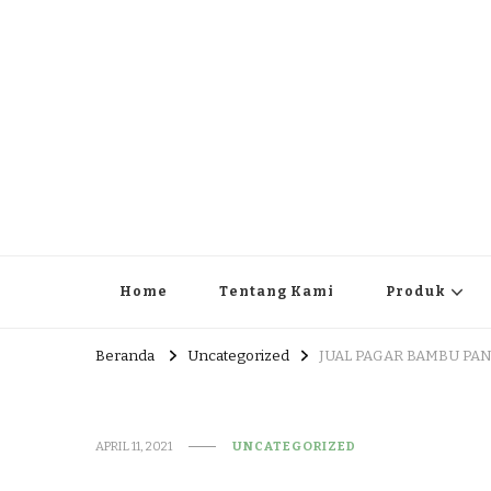
JUAL DAN JASA PEMBUA
HEAD OFFICE : Jalan Patuk – Dlingo, Muntuk Rt 03 Muntuk
Home
Tentang Kami
Produk
Beranda
Uncategorized
JUAL PAGAR BAMBU PANE
APRIL 11, 2021
UNCATEGORIZED