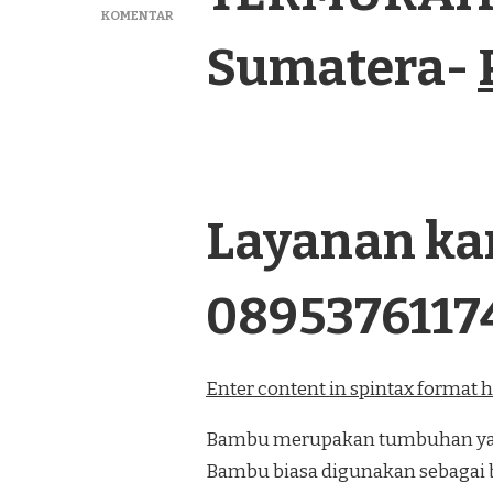
PADA
KOMENTAR
JUAL
Sumatera-
PAGAR
BAMBU
PANEL
TERMURAH
DI
KUALA
TUNGKAL
SUMATERA
Layanan kam
0895376117
Enter content in spintax format 
Bambu merupakan tumbuhan yang
Bambu biasa digunakan sebagai 