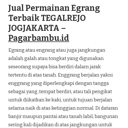
EGRANG
Jual Permainan Egrang
TERBAIK
TEGALREJO
Terbaik TEGALREJO
JOGJAKARTA
JOGJAKARTA –
Pagarbambu.id
Egrang atau engrang atau juga jangkungan
adalah galah atau tongkat yang digunakan
seseorang supaya bisa berdiri dalam jarak
tertentu di atas tanah. Enggrang berjalan yakni
enggrang yang diperlengkapi dengan tangga
sebagai yang ,tempat berdiri, atau tali pengikat
untuk diikatkan ke kaki, untuk tujuan berjalan
selama naik di atas ketinggian normal. Di dataran
banjir maupun pantai atau tanah labil, bangunan
sering kali dijadikan di atas jangkungan untuk