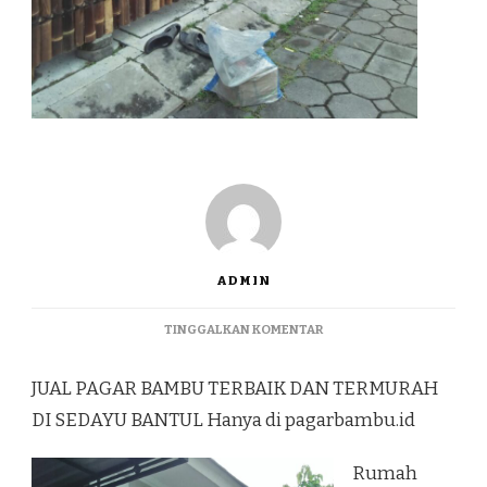
ADMIN
PADA
TINGGALKAN KOMENTAR
JUAL
PAGAR
JUAL PAGAR BAMBU TERBAIK DAN TERMURAH
BAMBU
TERBAIK
DI SEDAYU BANTUL Hanya di pagarbambu.id
DAN
TERMURAH
Rumah
DI