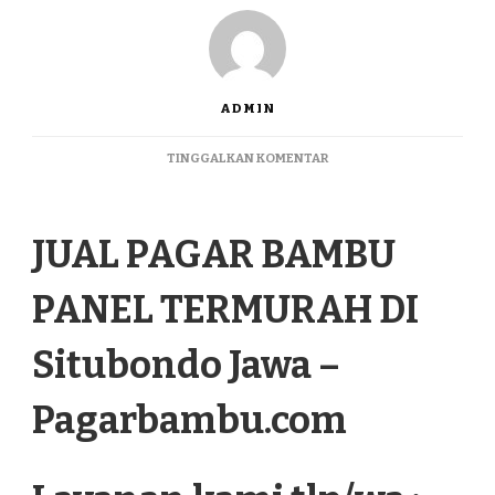
ADMIN
PADA
TINGGALKAN KOMENTAR
JUAL
PAGAR
BAMBU
JUAL PAGAR BAMBU
PANEL
TERMURAH
DI
PANEL TERMURAH DI
SITUBONDO
JAWA
Situbondo Jawa –
Pagarbambu.com