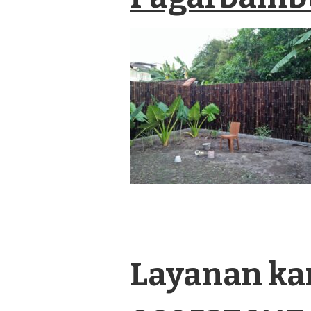
BAMBU
PANEL
TERMURAH
DI
RUPIT
SUMATERA
Layanan kam