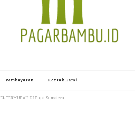
TAN PAGAR BAMBU WULUNG A
 Dlingo Bantul Yogyakarta 55783 TLP/WA : 0895 3761 17448 / 0819 1012
Pembayaran
Kontak Kami
EL TERMURAH DI Rupit Sumatera