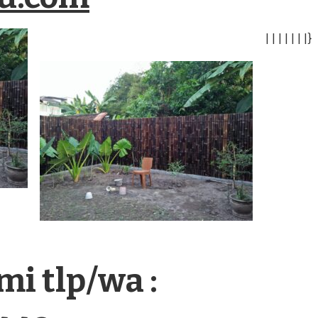
|
|
|
|
|
|
|
}
i tlp/wa :