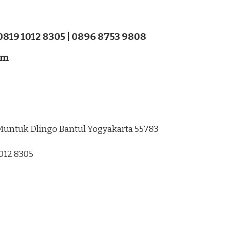
 0819 1012 8305 | 0896 8753 9808
om
3 Muntuk Dlingo Bantul Yogyakarta 55783
1012 8305