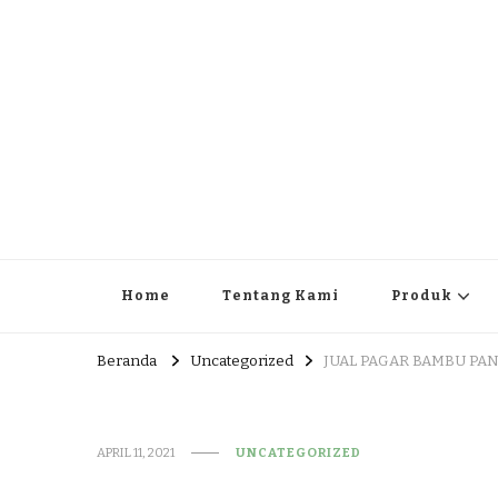
JUAL DAN JASA PEMBUA
HEAD OFFICE : Jalan Patuk – Dlingo, Muntuk Rt 03 Muntuk
Home
Tentang Kami
Produk
Beranda
Uncategorized
JUAL PAGAR BAMBU PAN
APRIL 11, 2021
UNCATEGORIZED