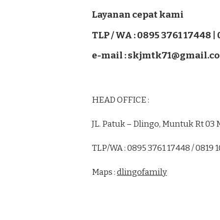
Layanan cepat kami
TLP / WA : 0895 3761 17448 |
e-mail : skjmtk71@gmail.c
HEAD OFFICE :
JL. Patuk – Dlingo, Muntuk Rt 0
TLP/WA : 0895 3761 17448 / 0819 
Maps :
dlingofamily