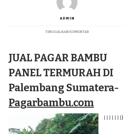
ADMIN
PADA
TINGGALKAN KOMENTAR
JUAL
PAGAR
BAMBU
JUAL PAGAR BAMBU
PANEL
TERMURAH
DI
PANEL TERMURAH DI
PALEMBANG
SUMATERA
Palembang Sumatera-
Pagarbambu.com
|
|
|
|
|
|
|
}