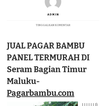
ADMIN
PADA
TINGGALKAN KOMENTAR
JUAL
PAGAR
BAMBU
JUAL PAGAR BAMBU
PANEL
TERMURAH
DI
PANEL TERMURAH DI
SERAM
BAGIAN
TIMUR
Seram Bagian Timur
MALUKU
Maluku-
Pagarbambu.com
|
|
|
|
|
|
|
}