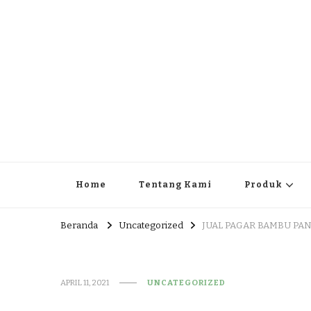
JUAL DAN JASA PEMBUA
HEAD OFFICE : Jalan Patuk – Dlingo, Muntuk Rt 03 Muntuk
Home
Tentang Kami
Produk
Beranda
Uncategorized
JUAL PAGAR BAMBU PAN
APRIL 11, 2021
UNCATEGORIZED