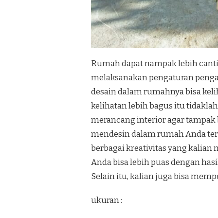
Rumah dapat nampak lebih canti
melaksanakan pengaturan penga
desain dalam rumahnya bisa keli
kelihatan lebih bagus itu tidakl
merancang interior agar tampak b
mendesin dalam rumah Anda terli
berbagai kreativitas yang kalian
Anda bisa lebih puas dengan has
Selain itu, kalian juga bisa mem
ukuran :