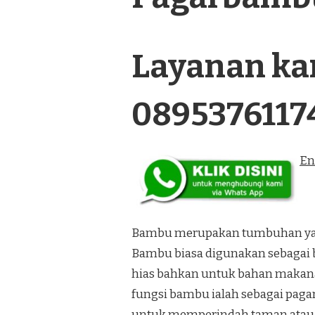
BAMBU
PANEL
TERMURAH
DI
Layanan kam
KEPI
PAPUA
0895376117
En
Bambu merupakan tumbuhan yang
Bambu biasa digunakan sebagai 
hias bahkan untuk bahan makana
fungsi bambu ialah sebagai paga
untuk memperindah taman atau