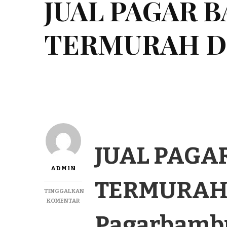
JUAL PAGAR 
TERMURAH DI
JUAL PAGA
ADMIN
TERMURAH D
TINGGALKAN
PADA
KOMENTAR
JUAL
Pagarbamb
PAGAR