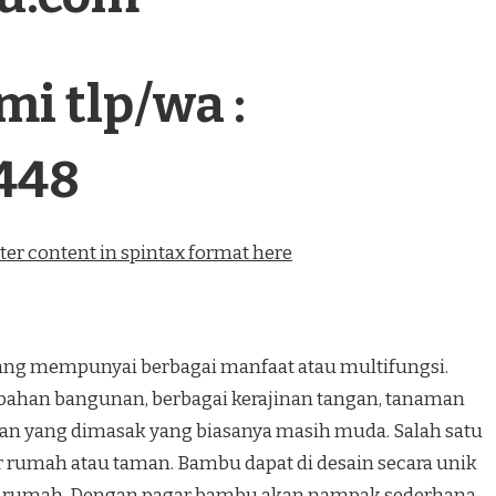
i tlp/wa :
448
ter content in spintax format here
 mempunyai berbagai manfaat atau multifungsi.
bahan bangunan, berbagai kerajinan tangan, tanaman
n yang dimasak yang biasanya masih muda. Salah satu
r rumah atau taman. Bambu dapat di desain secara unik
 rumah. Dengan pagar bambu akan nampak sederhana,