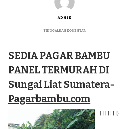
ADMIN
PADA
TINGGALKAN KOMENTAR
SEDIA
PAGAR
BAMBU
SEDIA PAGAR BAMBU
PANEL
TERMURAH
DI
PANEL TERMURAH DI
SUNGAI
LIAT
SUMATERA
Sungai Liat Sumatera-
Pagarbambu.com
|
|
|
|
|
|
|
}