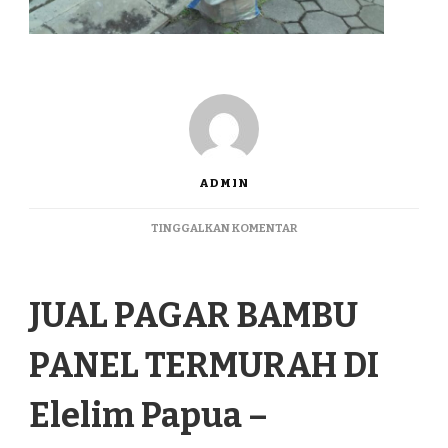
ADMIN
PADA
TINGGALKAN KOMENTAR
JUAL
PAGAR
BAMBU
JUAL PAGAR BAMBU
PANEL
TERMURAH
DI
PANEL TERMURAH DI
ELELIM
PAPUA
Elelim Papua –