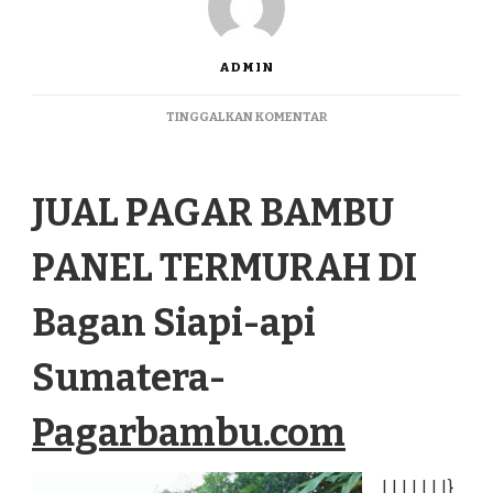
ADMIN
PADA
TINGGALKAN KOMENTAR
JUAL
PAGAR
BAMBU
JUAL PAGAR BAMBU
PANEL
TERMURAH
DI
PANEL TERMURAH DI
BAGAN
SIAPI-
API
Bagan Siapi-api
SUMATERA
Sumatera-
Pagarbambu.com
|
|
|
|
|
|
|
}