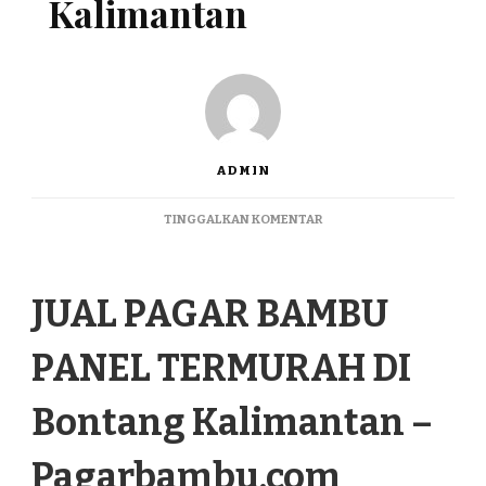
Kalimantan
ADMIN
PADA
TINGGALKAN KOMENTAR
JUAL
PAGAR
BAMBU
JUAL PAGAR BAMBU
PANEL
TERMURAH
DI
PANEL TERMURAH DI
BONTANG
KALIMANTAN
Bontang Kalimantan –
Pagarbambu.com