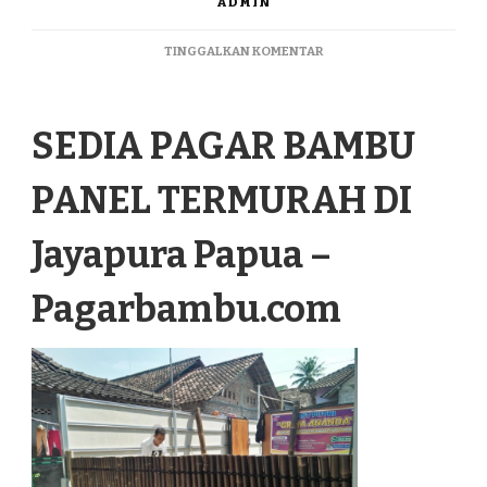
ADMIN
PADA
TINGGALKAN KOMENTAR
SEDIA
PAGAR
BAMBU
SEDIA PAGAR BAMBU
PANEL
TERMURAH
DI
PANEL TERMURAH DI
JAYAPURA
PAPUA
Jayapura Papua –
Pagarbambu.com