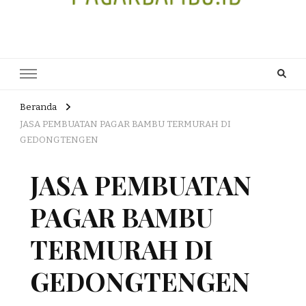
JUAL DAN JASA PEMBUATAN
HEAD OFFICE : Jalan Patuk – Dlingo, Muntuk Rt 03 Muntuk Dlingo
Bantul Yogyakarta 55783 TLP/WA : 0895 3761 17448 / 0819 1012
PAGAR BAMBU WULUNG
8305 / 089687539808. E- mail : skjmtk71@gmail.com
ATAU BAMBU HITAM
Beranda
JASA PEMBUATAN PAGAR BAMBU TERMURAH DI
GEDONGTENGEN
JASA PEMBUATAN
PAGAR BAMBU
TERMURAH DI
GEDONGTENGEN