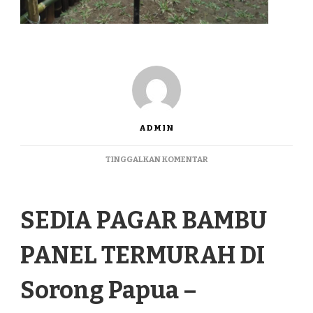
ADMIN
PADA
TINGGALKAN KOMENTAR
SEDIA
PAGAR
BAMBU
SEDIA PAGAR BAMBU
PANEL
TERMURAH
DI
PANEL TERMURAH DI
SORONG
PAPUA
Sorong Papua –