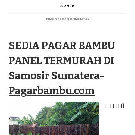
ADMIN
PADA
TINGGALKAN KOMENTAR
SEDIA
PAGAR
BAMBU
SEDIA PAGAR BAMBU
PANEL
TERMURAH
DI
PANEL TERMURAH DI
SAMOSIR
SUMATERA
Samosir Sumatera-
Pagarbambu.com
|
|
|
|
|
|
|
}