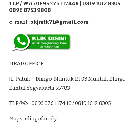
TLP / WA : 0895 3761 17448 | 0819 1012 8305 |
0896 8753 9808
e-mail : skjmtk71@gmail.com
HEAD OFFICE :
JL. Patuk – Dlingo, Muntuk Rt 03 Muntuk Dlingo
Bantul Yogyakarta 55783
TLP/WA : 0895 3761 17448 / 0819 1012 8305
Maps :
dlingofamily