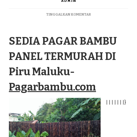
ADMIN
PADA
TINGGALKAN KOMENTAR
SEDIA
PAGAR
BAMBU
SEDIA PAGAR BAMBU
PANEL
TERMURAH
DI
PANEL TERMURAH DI
PIRU
MALUKU
Piru Maluku-
Pagarbambu.com
|
|
|
|
|
|
|
}