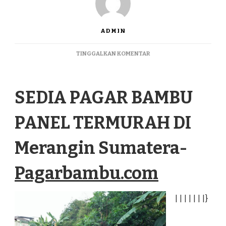
ADMIN
PADA
TINGGALKAN KOMENTAR
SEDIA
PAGAR
BAMBU
SEDIA PAGAR BAMBU
PANEL
TERMURAH
DI
PANEL TERMURAH DI
MERANGIN
SUMATERA
Merangin Sumatera-
Pagarbambu.com
|
|
|
|
|
|
|
}