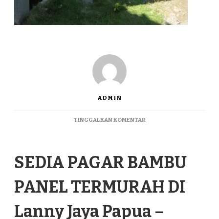
ADMIN
PADA
TINGGALKAN KOMENTAR
SEDIA
PAGAR
BAMBU
SEDIA PAGAR BAMBU
PANEL
TERMURAH
DI
PANEL TERMURAH DI
LANNY
JAYA
PAPUA
Lanny Jaya Papua –