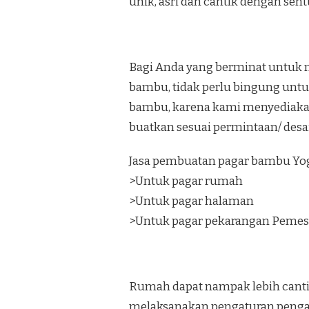
unik, asri dan cantik dengan se
Bagi Anda yang berminat untuk 
bambu, tidak perlu bingung unt
bambu, karena kami menyediaka
buatkan sesuai permintaan/ desa
Jasa pembuatan pagar bambu Yog
>Untuk pagar rumah
>Untuk pagar halaman
>Untuk pagar pekarangan Pemes
Rumah dapat nampak lebih canti
melaksanakan pengaturan penga