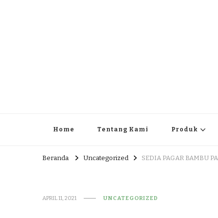
JUAL DAN JASA PEMBUA
HEAD OFFICE : Jalan Patuk – Dlingo, Muntuk Rt 03 Muntuk
Home
Tentang Kami
Produk
Beranda
Uncategorized
SEDIA PAGAR BAMBU PA
APRIL 11, 2021
UNCATEGORIZED