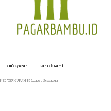
TAN PAGAR BAMBU WULUNG A
 Dlingo Bantul Yogyakarta 55783 TLP/WA : 0895 3761 17448 / 0819 1012
Pembayaran
Kontak Kami
NEL TERMURAH DI Langsa Sumatera