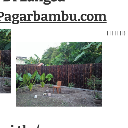
Pagarbambu.com
|
|
|
|
|
|
|
}