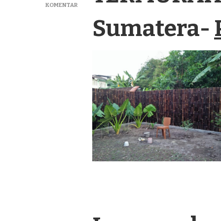
PADA
KOMENTAR
SEDIA
Sumatera-
PAGAR
BAMBU
PANEL
TERMURAH
DI
LANGSA
SUMATERA