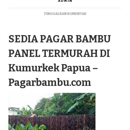
ADMIN
PADA
TINGGALKAN KOMENTAR
SEDIA
PAGAR
BAMBU
SEDIA PAGAR BAMBU
PANEL
TERMURAH
DI
PANEL TERMURAH DI
KUMURKEK
PAPUA
Kumurkek Papua –
Pagarbambu.com