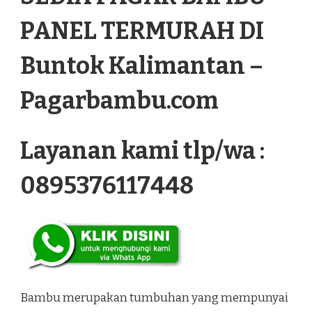
TERMURAH
DI
PANEL TERMURAH DI
BUNTOK
KALIMANTAN
Buntok Kalimantan –
Pagarbambu.com
Layanan kami tlp/wa :
0895376117448
Bambu merupakan tumbuhan yang mempunyai