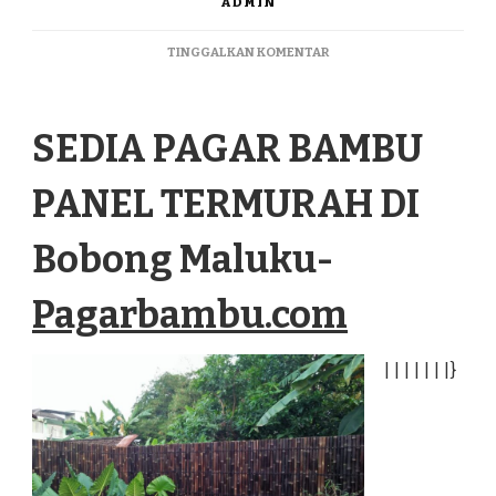
ADMIN
PADA
TINGGALKAN KOMENTAR
SEDIA
PAGAR
BAMBU
SEDIA PAGAR BAMBU
PANEL
TERMURAH
DI
PANEL TERMURAH DI
BOBONG
MALUKU
Bobong Maluku-
Pagarbambu.com
|
|
|
|
|
|
|
}