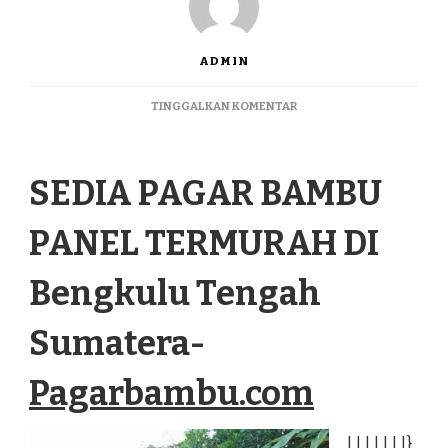
ADMIN
PADA
TINGGALKAN KOMENTAR
SEDIA
PAGAR
BAMBU
SEDIA PAGAR BAMBU
PANEL
TERMURAH
DI
PANEL TERMURAH DI
BENGKULU
TENGAH
SUMATERA
Bengkulu Tengah
Sumatera-
Pagarbambu.com
|
|
|
|
|
|
|
}