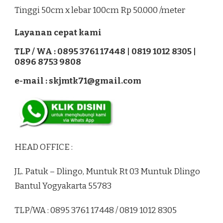
Tinggi 50cm x lebar 100cm Rp 50.000 /meter
Layanan cepat kami
TLP / WA : 0895 3761 17448 | 0819 1012 8305 |
0896 8753 9808
e-mail : skjmtk71@gmail.com
HEAD OFFICE :
JL. Patuk – Dlingo, Muntuk Rt 03 Muntuk Dlingo
Bantul Yogyakarta 55783
TLP/WA : 0895 3761 17448 / 0819 1012 8305