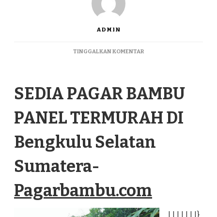
ADMIN
PADA
TINGGALKAN KOMENTAR
SEDIA
PAGAR
BAMBU
SEDIA PAGAR BAMBU
PANEL
TERMURAH
DI
PANEL TERMURAH DI
BENGKULU
SELATAN
SUMATERA
Bengkulu Selatan
Sumatera-
Pagarbambu.com
|
|
|
|
|
|
|
}