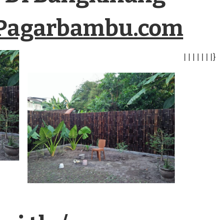
Pagarbambu.com
|
|
|
|
|
|
|
}