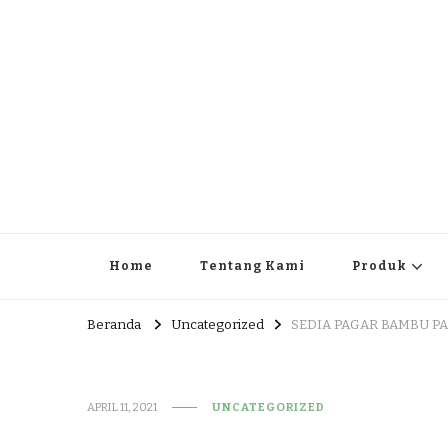
JUAL DAN JASA PEMBUA
HEAD OFFICE : Jalan Patuk – Dlingo, Muntuk Rt 03 Muntuk
Home
Tentang Kami
Produk
Beranda
Uncategorized
SEDIA PAGAR BAMBU PA
APRIL 11, 2021
UNCATEGORIZED