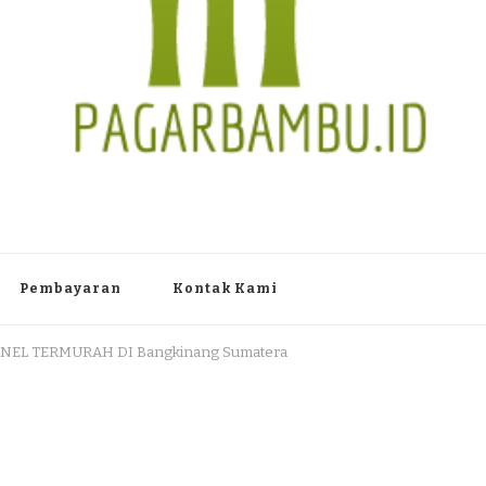
TAN PAGAR BAMBU WULUNG A
 Dlingo Bantul Yogyakarta 55783 TLP/WA : 0895 3761 17448 / 0819 1012
Pembayaran
Kontak Kami
NEL TERMURAH DI Bangkinang Sumatera