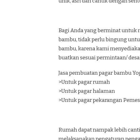
unik, asri dan cantik dengan se
Bagi Anda yang berminat untuk 
bambu, tidak perlu bingung unt
bambu, karena kami menyediaka
buatkan sesuai permintaan/ desa
Jasa pembuatan pagar bambu Yog
>Untuk pagar rumah
>Untuk pagar halaman
>Untuk pagar pekarangan Pemes
Rumah dapat nampak lebih canti
melaksanakan pengaturan penga