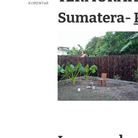
PADA
KOMENTAR
SEDIA
Sumatera-
PAGAR
BAMBU
PANEL
TERMURAH
DI
BANGKINANG
SUMATERA