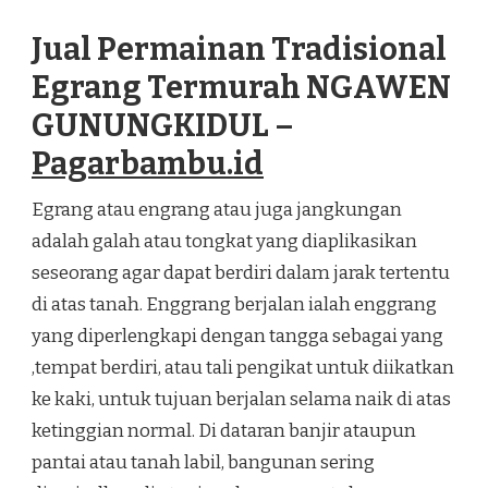
PERMAINAN
TRADISIONAL
Jual Permainan Tradisional
EGRANG
TERMURAH
Egrang Termurah NGAWEN
NGAWEN
GUNUNGKIDUL
GUNUNGKIDUL –
Pagarbambu.id
Egrang atau engrang atau juga jangkungan
adalah galah atau tongkat yang diaplikasikan
seseorang agar dapat berdiri dalam jarak tertentu
di atas tanah. Enggrang berjalan ialah enggrang
yang diperlengkapi dengan tangga sebagai yang
,tempat berdiri, atau tali pengikat untuk diikatkan
ke kaki, untuk tujuan berjalan selama naik di atas
ketinggian normal. Di dataran banjir ataupun
pantai atau tanah labil, bangunan sering