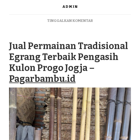
ADMIN
PADA
TINGGALKAN KOMENTAR
JUAL
PERMAINAN
TRADISIONAL
Jual Permainan Tradisional
EGRANG
TERBAIK
Egrang Terbaik Pengasih
PENGASIH
KULON
Kulon Progo Jogja –
PROGO
JOGJA
Pagarbambu.id