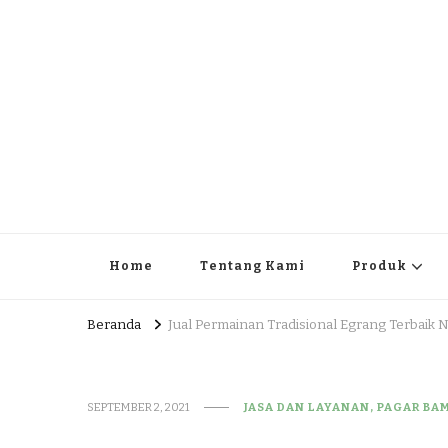
JUAL DAN JASA PEMBUA
HEAD OFFICE : Jalan Patuk – Dlingo, Muntuk Rt 03 Muntuk
Home
Tentang Kami
Produk
Beranda
Jual Permainan Tradisional Egrang Terbaik
SEPTEMBER 2, 2021
JASA DAN LAYANAN, PAGAR BA