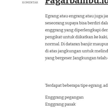
Pagarbambu.i
PADA
KOMENTAR
JUAL
PERMAINAN
Egrang atau engrang atau juga ja
TRADISIONAL
EGRANG
seseorang supaya bisa berdiri dal
TERBAIK
enggrang yang diperlengkapi deng
NGAWEN
GUNUNG
pengikat untuk diikatkan ke kaki,
KIDUL
normal. Di dataran banjir maupun
JOGJA
di atas jangkungan untuk melindu
yang bergeser. Jangkungan telah
Terdapat beberapa tipe egrang, ad
Enggrang pegangan
Enggrang pasak