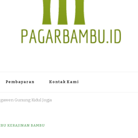
TAN PAGAR BAMBU WULUNG A
 Dlingo Bantul Yogyakarta 55783 TLP/WA : 0895 3761 17448 / 0819 1012
Pembayaran
Kontak Kami
 Ngawen Gunung Kidul Jogja
MBU KERAJINAN BAMBU