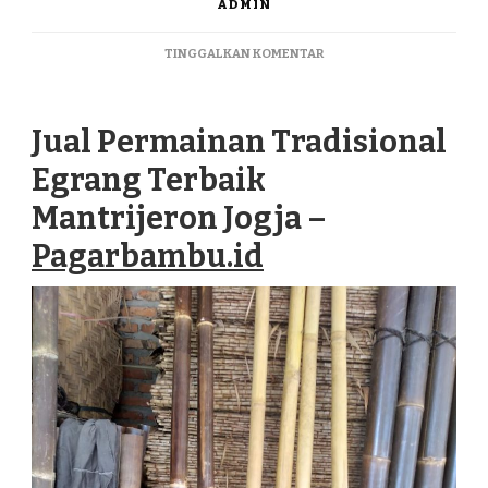
ADMIN
PADA
TINGGALKAN KOMENTAR
JUAL
PERMAINAN
TRADISIONAL
Jual Permainan Tradisional
EGRANG
TERBAIK
Egrang Terbaik
MANTRIJERON
JOGJA
Mantrijeron Jogja –
Pagarbambu.id